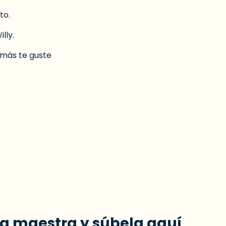
to.
lly.
o más te guste
ra maestra y súbela aquí