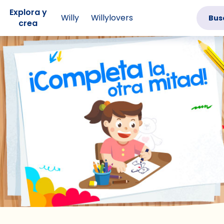
Explora y
Willy
Willylovers
Bus
crea