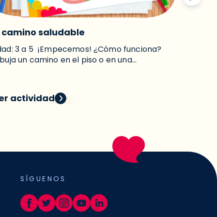
l camino saludable
Latidos
dad: 3 a 5 ¡Empecemos! ¿Cómo funciona?
Edad: 0 
buja un camino en el piso o en una...
Usa difer
er actividad
Ver act
SÍGUENOS