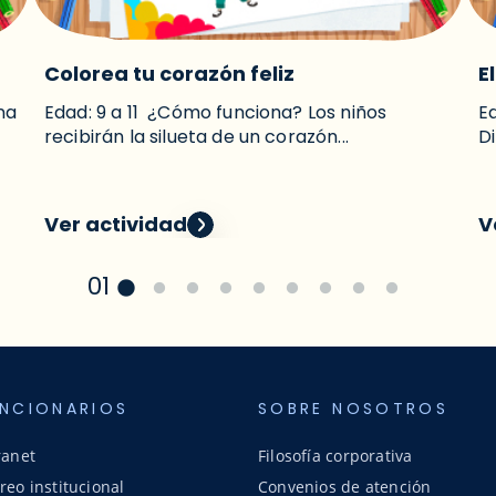
Colorea tu corazón feliz
E
na
Edad: 9 a 11 ¿Cómo funciona? Los niños
E
recibirán la silueta de un corazón...
Di
Ver actividad
V
01
NCIONARIOS
SOBRE NOSOTROS
ranet
Filosofía corporativa
reo institucional
Convenios de atención