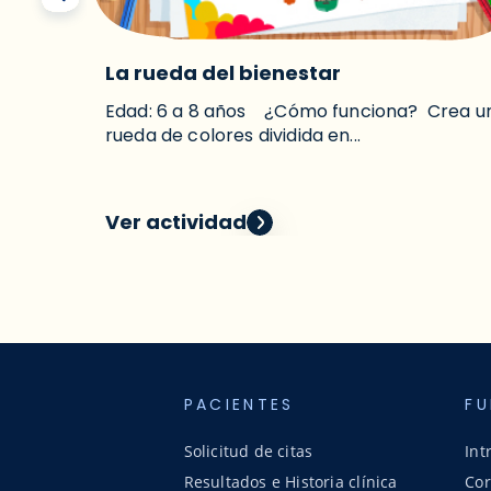
 corazón
La rueda del bienestar
s estas
Edad: 6 a 8 años ¿Cómo funciona? Crea u
rueda de colores dividida en...
Ver actividad
PACIENTES
FU
Solicitud de citas
Int
Resultados e Historia clínica
Cor