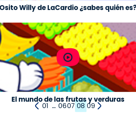
Osito Willy de LaCardio ¿sabes quién es
El mundo de las frutas y verduras
01
…
06
07
08
09