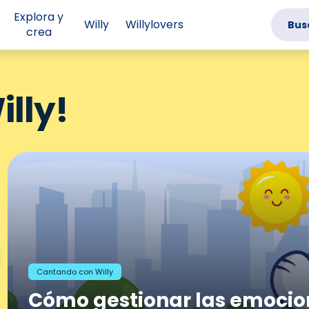
Explora y
Willy
Willylovers
Bus
crea
lly!
Alimentación saludable
Cantando con Willy
Willy Tips
¿Qué llevar en mi lonchera
Cómo gestionar las emocio
¿Qué son las emociones?