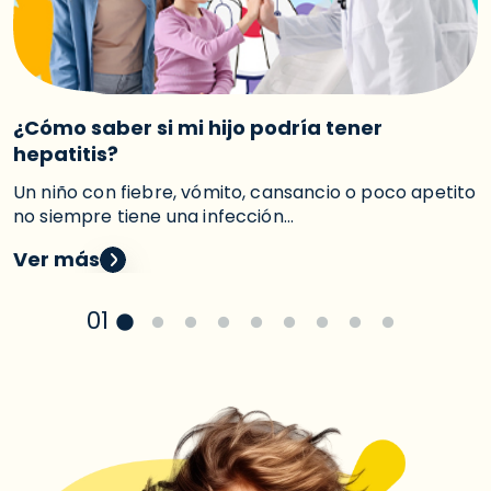
¿Cómo saber si mi hijo podría tener
¿
hepatitis?
M
e
Un niño con fiebre, vómito, cansancio o poco apetito
no siempre tiene una infección...
V
Ver más
01